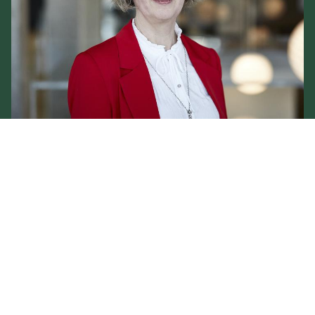
Eva Nautrup
Senior Business Development Manager
ena@foodbiocluster.dk
6142 1596
Linkedin