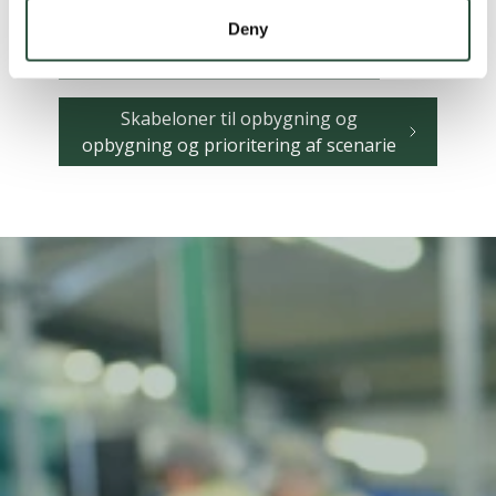
Deny
Skabelon til scenariebeskrivelser
Skabeloner til opbygning og
opbygning og prioritering af scenarie