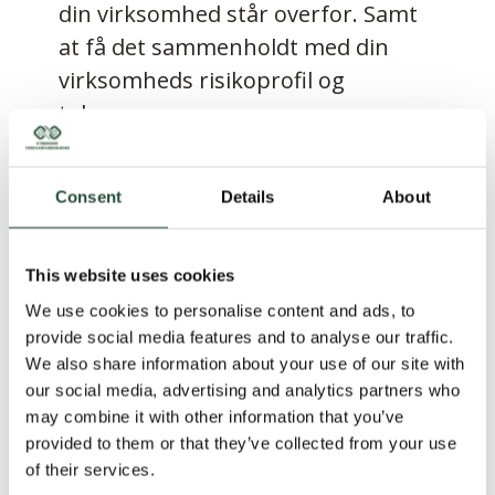
din virksomhed står overfor. Samt
at få det sammenholdt med din
virksomheds risikoprofil og
tolerance.
Da det kan være svært at få overblik
over trusler og risici, kan det være
Consent
Details
About
en hjælp at definere nogle
trusselsscenarier, som kan være
This website uses cookies
gældende i forhold til
We use cookies to personalise content and ads, to
cybersikkerheden, og hvilke
provide social media features and to analyse our traffic.
udfordringer i kan stå overfor i
We also share information about your use of our site with
our social media, advertising and analytics partners who
relation til IT- eller OT-
may combine it with other information that you’ve
infrastrukturene.
provided to them or that they’ve collected from your use
of their services.
Med denne guide vil vi hjælpe med