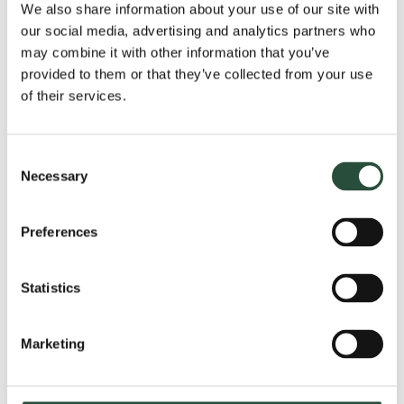
We also share information about your use of our site with
Cybertrusler og kommende
our social media, advertising and analytics partners who
lovkrav
may combine it with other information that you’ve
De største risicis i egen
provided to them or that they’ve collected from your use
of their services.
forsynings- og værdikæde
Handlingsmuligheder
Consent
Efterfølgende har du også
Necessary
Selection
mulighed for at søge om at være
med i et udvidet forløb, hvor vi
Preferences
identificerer relevante trusler og
foretager
Statistics
cybersikkerhedsassessment for
hele værdikæden og for hver enkelt
Marketing
virksomhed i kæden.
Udbyttet af forløbet bliver en