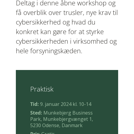
Deltag i denne åbne workshop og
få overblik over trusler, nye krav til
cybersikkerhed og hvad du
konkret kan gøre for at styrke
cybersikkerheden i virksomhed og
hele forsyningskæden.
Praktisk
Tid:
9. januar 2024 kl. 10-14
Sted:
Munkebjerg Business
Park, Munkebjergvænget 1,
5230 Odense, Danmark