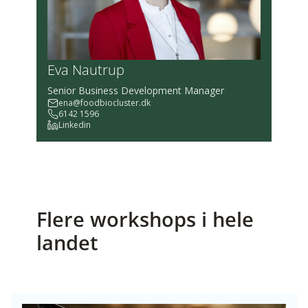
Eva Nautrup
Senior Business Development Manager
ena@foodbiocluster.dk
6142 1596
Linkedin
Flere workshops i hele
landet