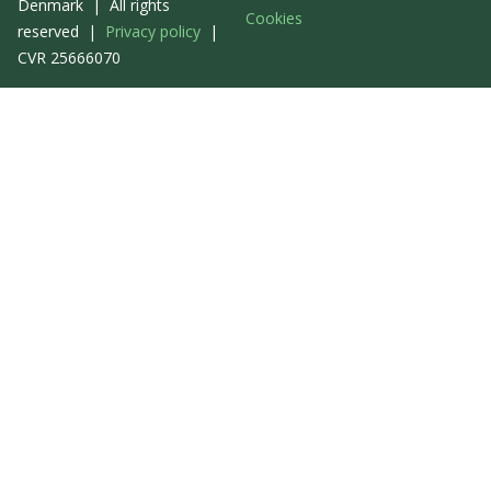
Denmark | All rights
Cookies
reserved |
Privacy policy
|
CVR 25666070